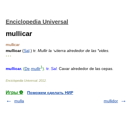
Enciclopedia Universal
mullicar
mullicar
mullicar
(
Sal
.) tr.
Mullir la
↘
tierra alrededor de las *vides.
* * *
1
mullicar
.
(
De
mullir
).
tr.
Sal.
Cavar alrededor de las cepas.
Enciclopedia Universal
.
2012
.
Игры ⚽
Поможем сделать НИР
mulla
mullidor